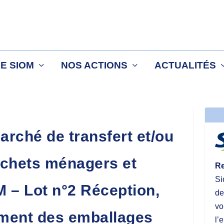
LE SIOM
NOS ACTIONS
ACTUALITÉS
rché de transfert et/ou
échets ménagers et
Re
Si
M – Lot n°2 Réception,
de
vo
nement des emballages
l’