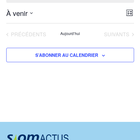
À venir
Navi
Nav
LIST
Sélectionnez
par
de
une
ÉVÈNEMENTS
ÉVÈNEMENTS
PRÉCÉDENTS
Aujourd’hui
SUIVANTS
cons
vu
date.
Év
S’ABONNER AU CALENDRIER