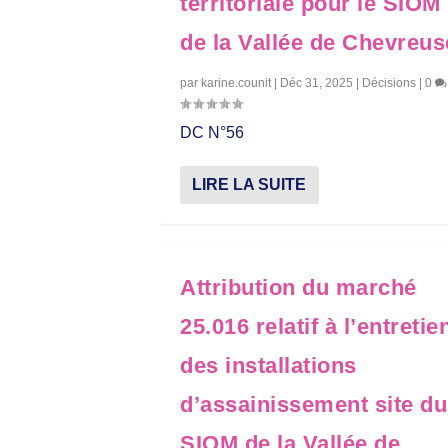
territoriale pour le SIOM
de la Vallée de Chevreus
par
karine.counit
|
Déc 31, 2025
|
Décisions
|
0
DC N°56
LIRE LA SUITE
Attribution du marché
25.016 relatif à l’entretie
des installations
d’assainissement site du
SIOM de la Vallée de