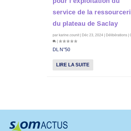
pour l’exploitation du
service de la ressourcer
du plateau de Saclay
par
karine.counit
|
Déc 23, 2024
|
Délibérations
|
|
DL N°50
LIRE LA SUITE