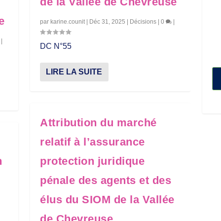
de la Vallée de Chevreuse
e
par
karine.counit
|
Déc 31, 2025
|
Décisions
|
0
|
|
DC N°55
LIRE LA SUITE
Attribution du marché
relatif à l’assurance
n
protection juridique
pénale des agents et des
élus du SIOM de la Vallée
de Chevreuse