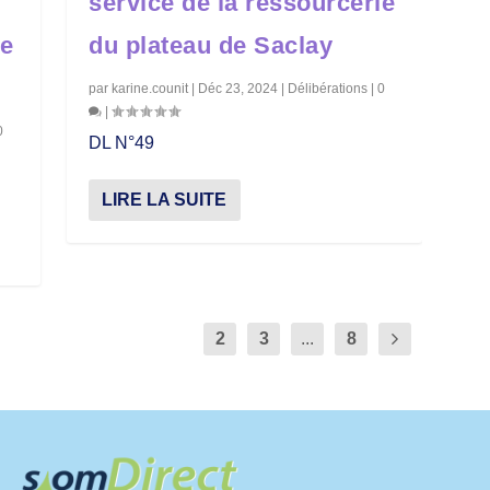
service de la ressourcerie
ie
du plateau de Saclay
par
karine.counit
|
Déc 23, 2024
|
Délibérations
|
0
|
0
DL N°49
LIRE LA SUITE
1
2
3
...
8