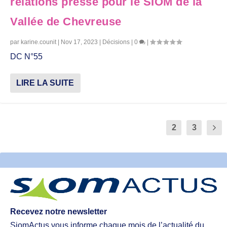
relations presse pour le SIOM de la
Vallée de Chevreuse
par
karine.counit
|
Nov 17, 2023
|
Décisions
|
0
|
DC N°55
LIRE LA SUITE
1
2
3
Recevez notre newsletter
SiomActus vous informe chaque mois de l’actualité du